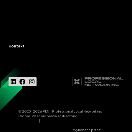
Kontakt
+48 12 312 25 12
kontakt@organizacja-pln.pl
LinkedIn
Facebook
Instagram
© 2023-2026 PLN – Professional Local Networking
Global | Wszelkie prawa zastrzeżone. |
Polityka
prywatnośc
i |
Regulamin sklepu internetowego
|
Zobacz Case Study realizacji
| Wykonane przez:
aliso.pl