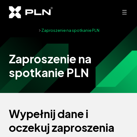
Przejdź
do
treści
Strona główna
Zaproszenie na spotkanie PLN
Zaproszenie na
spotkanie PLN
Wypełnij dane i
oczekuj zaproszenia