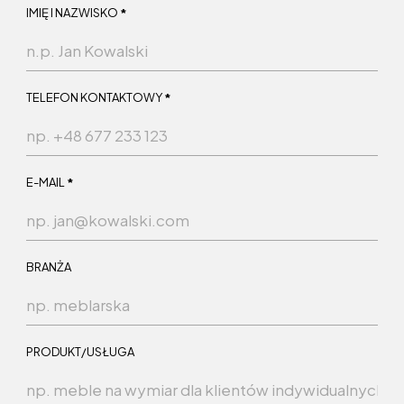
Zgłoszenie
IMIĘ I NAZWISKO
*
PLN
ulotka
TELEFON KONTAKTOWY
*
E-MAIL
*
BRANŻA
PRODUKT/USŁUGA